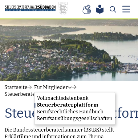
Zum Inhalt springen
Startseite
Für Mitglieder
Steuerberaterplattform
Vollmachtsdatenbank
Steuerberaterplattform
Steuerberaterplattfo
Berufsrechtliches Handbuch
Berufsausübungsgesellschaften
Die Bundessteuerberaterkammer (
BStBK
) stellt
Erklärfilme und Informationen zum Thema