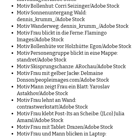
Motiv Bollenhut: Corri Seizinger/Adobe Stock
Motiv Sonnenuntergang Wald:
dennis_krumm_/Adobe Stock
Motiv Wanderweg: dennis_krumm_/Adobe Stock
Motiv Frau blickt in die Ferne: Flamingo
Images/Adobe Stock
Motiv Bollenhüte vor Holzhütte: Egon/Adobe Stock
Motiv Personengruppe blickt in eine Mappe:
standret/Adobe Stock
Motiv Skisprungschanze: ARochau/Adobe Stock
Motiv Frau mit gelber Jacke: Delmaine
Donson/peopleimages.com/Adobe Stock
Motiv Mann zeigt Frau ein Blatt: Yaroslav
Astakhov/Adobe Stock
Motiv Frau lehnt an Wand:
contrastwerkstatt/Adobe Stock
Motiv Frau klebt Post-Its an Scheibe: (JLco) Julia
Amaral/Adobe Stock
Motiv Frau mit Tablet: Drazen/Adobe Stock
Motiv Frau und Mann blicken in Laptop: