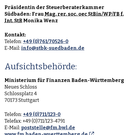
Präsidentin der Steuerberaterkammer
Südbaden: Frau
Mag. rer. soc. oec StBin/WP/FB f.
Int. StR
Monika Wenz
Kontakt:
Telefon:
+49 (0)761/70526-0
E-Mail:
info@stbk-suedbaden.de
Aufsichtsbehörde:
Ministerium für Finanzen Baden-Württemberg
Neues Schloss
Schlossplatz 4
70173 Stuttgart
Telefon:
+49 (0)711/123-0
Telefax: +49 (0)711/123-4791
E-Mail:
poststelle@fm.bwl.de
www.fm.baden-wuerttemberg.de