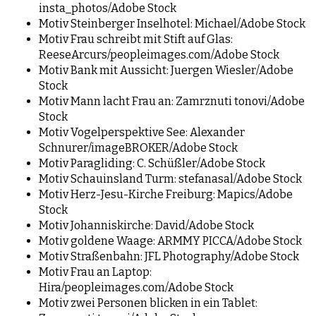
insta_photos/Adobe Stock
Motiv Steinberger Inselhotel: Michael/Adobe Stock
Motiv Frau schreibt mit Stift auf Glas:
ReeseArcurs/peopleimages.com/Adobe Stock
Motiv Bank mit Aussicht: Juergen Wiesler/Adobe
Stock
Motiv Mann lacht Frau an: Zamrznuti tonovi/Adobe
Stock
Motiv Vogelperspektive See: Alexander
Schnurer/imageBROKER/Adobe Stock
Motiv Paragliding: C. Schüßler/Adobe Stock
Motiv Schauinsland Turm: stefanasal/Adobe Stock
Motiv Herz-Jesu-Kirche Freiburg: Mapics/Adobe
Stock
Motiv Johanniskirche: David/Adobe Stock
Motiv goldene Waage: ARMMY PICCA/Adobe Stock
Motiv Straßenbahn: JFL Photography/Adobe Stock
Motiv Frau an Laptop:
Hira/peopleimages.com/Adobe Stock
Motiv zwei Personen blicken in ein Tablet: