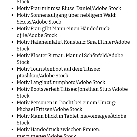
Stock
Motiv Frau mit rosa Bluse: Daniel/Adobe Stock
Motiv Sonnenaufgang über nebligem Wald:
S.Hoss/Adobe Stock
Motiv Frau gibt Mann einen Händedruck:
djile/Adobe Stock
Motiv Hafeneinfahrt Konstanz: Sina Ettmer/Adobe
Stock
Motiv Kloster Birnau: Manuel Schönfeld/Adobe
Stock
Motiv Touristenboot auf dem Titisee:
ptashkan/Adobe Stock
Motiv Langlauf: mmphoto/Adobe Stock
Motiv Bootsverleih Titisee: Jonathan Stutz/Adobe
Stock
Motiv Personen in Tracht bei einem Umzug:
Michael Fritzen/Adobe Stock
Motiv Mann blickt in Tablet: mavoimages/Adobe
Stock
Motiv Händedruck zwischen Frauen:
mavoimages/Adobe Stock