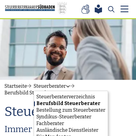
Zum Inhalt springen
Startseite
Steuerberater
Berufsbild Steuerberater
Steuerberaterverzeichnis
Berufsbild Steuerberater
Steuerberater
Bestellung zum Steuerberater
Syndikus-Steuerberater
Fachberater
Immer gut beraten
Ausländische Dienstleister