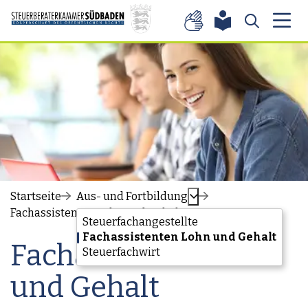
Zum Inhalt springen
Startseite
Aus- und Fortbildung
Fachassistenten Lohn und Gehalt
Steuerfachangestellte
Fachassistenten Lohn und Gehalt
Fachassistent Lohn
Steuerfachwirt
und Gehalt