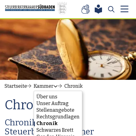
Zum Inhalt springen
Startseite
Kammer
Chronik
Über uns
Chronik
Unser Auftrag
Stellenangebote
Rechtsgrundlagen
Chronik der
Chronik
Steuerberaterkammer
Schwarzes Brett