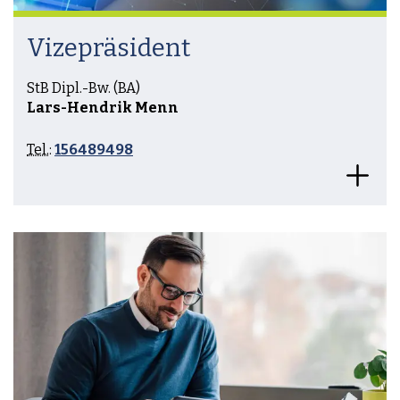
Vizepräsident
StB Dipl.-Bw. (BA)
Lars-Hendrik Menn
Tel.
:
156489498