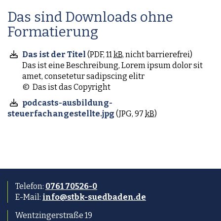
Das sind Downloads ohne
Formatierung
Das ist der Titel
(
PDF
,
11
kB
, nicht barrierefrei
)
Das ist eine Beschreibung, Lorem ipsum dolor sit
amet, consetetur sadipscing elitr
© Das ist das Copyright
podcasts-ausbildung-
steuerfachangestellte.jpg
(
JPG
,
97
kB
)
Telefon:
0761 70526-0
E-Mail:
info@stbk-suedbaden.de
Wentzingerstraße 19