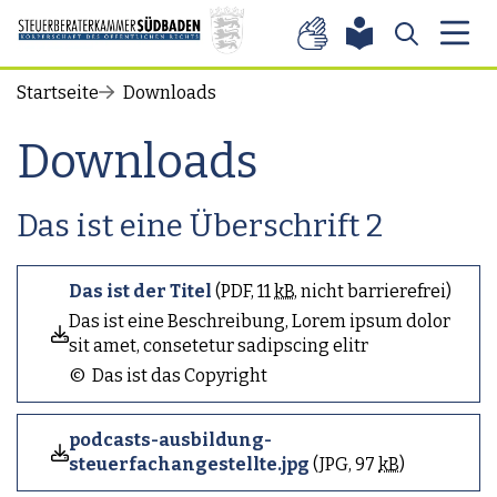
Zum Inhalt springen
Startseite
Downloads
Downloads
Das ist eine Überschrift 2
Das ist der Titel
(
PDF
,
11
kB
, nicht barrierefrei
)
Das ist eine Beschreibung, Lorem ipsum dolor
sit amet, consetetur sadipscing elitr
© Das ist das Copyright
podcasts-ausbildung-
steuerfachangestellte.jpg
(
JPG
,
97
kB
)