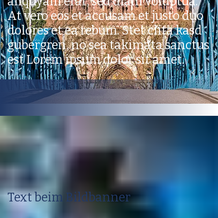
aliquyam erat, sed diam voluptua.
At vero eos et accusam et justo duo
dolores et ea rebum. Stet clita kasd
gubergren, no sea takimata sanctus
est Lorem ipsum dolor sit amet.
Text beim Bildbanner