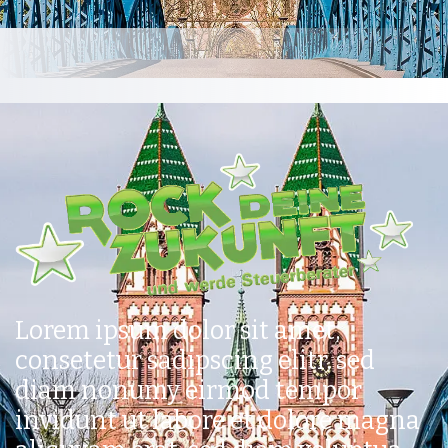
Lorem ipsum dolor sit amet,
consetetur sadipscing elitr, sed
diam nonumy eirmod tempor
invidunt ut labore et dolore magna